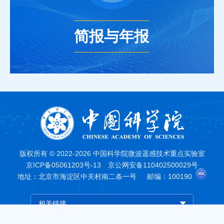
14
第七届微波遥感技术研讨会（三号通知）
2025-10
简报与年报
16
第七届微波遥感技术研讨会（二号通知）
2025-09
03
中国科学院国家空间科学中心2026年应届毕业
生（工程系列职工）招聘启事
2025-09
03
中国科学院国家空间科学中心2026年特别研究
助理招聘启事
2025-09
版权所有 © 2022-2026 中国科学院微波遥感技术重点实验室
京ICP备05061203号-13
京公网安备110402500029号
【已截止】国家空间科学中心微波遥感技术重
地址：北京市海淀区中关村南二条一号
邮编：100190
22
点实验室微波遥感器供配电电路研发人员招聘
2025-07
启事
相关链接
【已截止】国家空间科学中心微波遥感技术重