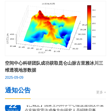
25
2026年研究生招生导师团组汇总（最新发布）
2025-07
国家空间科学中心微波遥感技术重点实验室雷
27
达信号处理算法及嵌入式软件开发人员、雷达
2026-07
信号处理FPGA逻辑设计与开发人员招聘启事
03
精品课程通知 | 2026 IEEE GRSS微波与光学
空间中心科研团队成功获取昆仑山脉古里雅冰川三
遥感建模暑期学校十周年招生简章
2026-07
维透视地形数据
2025-09-09
11
中国科学院国家空间科学中心2026年全国优秀
大学生夏令营招募通知
2026-06
通知公告
更多 +
22
【已截止】国家空间科学中心微波遥感技术重
点实验室雷达成像方向研究人员招聘启事
2026-04