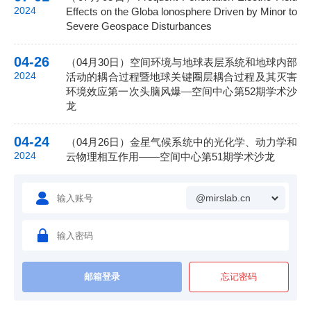
【已截止】国家空间科学中心微波遥感技术重
22
2024
Effects on the Globa lonosphere Driven by Minor to
点实验室微波遥感器供配电电路研发人员招聘
Severe Geospace Disturbances
2025-07
启事
04-26
（04月30日）空间环境与地球表层系统和地球内部
【已截止】国家空间科学中心微波遥感技术重
22
2024
活动的耦合过程暨地球关键圈层耦合过程及其灭害
点实验室地球生物化学循环及遥感应用方向研
2025-07
环境效应第一次头脑风爆—空间中心第52期学术沙
究人员招聘启事
龙
22
【已截止】国家空间科学中心微波遥感技术重
04-24
（04月26日）金星气候系统中的光化学、动力学和
点实验室数字电路研发人员招聘启事
2025-07
2024
云物理相互作用——空间中心第51期学术沙龙
22
【已截止】国家空间科学中心微波遥感技术重
@mirslab.cn
点实验室装配钳工人员招聘启事
2025-07
16
第四届中国空间科学大会会议通知(第三轮)
2025-07
忘记密码
16