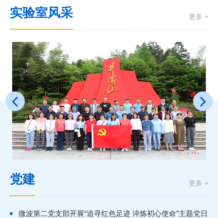
第四届中国空间科学大会征文通知(第二轮)
2025-07
实验室风采
更多 +
09
第七届微波遥感技术研讨会（一号通知）
2025-07
03
【已截止】国家空间科学中心微波遥感技术重
点实验室遥感数据处理与分析助理招聘启事
2025-07
【已截止】国家空间科学中心微波遥感技术重
03
点实验室空间地球数据处理与分析助理招聘启
2025-07
事
02
关于国家空间科学中心第二十一届摄影比赛的
通知
2025-07
党建
更多 +
25
2026年研究生招生导师团组汇总（最新发布）
2025-07
微波第二党支部开展“追寻红色足迹 淬炼初心使命”主题党日