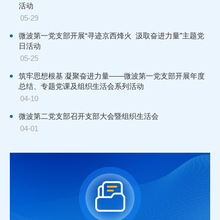
活动
05-29
国家空间科学中心微波遥感技术重点实验室雷
27
达信号处理算法及嵌入式软件开发人员、雷达
微波第一党支部开展“寻迹京西烽火 汲取奋进力量”主题党
2026-07
信号处理FPGA逻辑设计与开发人员招聘启事
日活动
05-25
03
精品课程通知 | 2026 IEEE GRSS微波与光学
筑牢思想根基 凝聚奋进力量——微波第一党支部开展年度
遥感建模暑期学校十周年招生简章
2026-07
总结、专题党课及组织生活会系列活动
04-10
11
中国科学院国家空间科学中心2026年全国优秀
微波第二党支部召开支部大会暨组织生活会
大学生夏令营招募通知
2026-06
04-01
22
【已截止】国家空间科学中心微波遥感技术重
点实验室雷达成像方向研究人员招聘启事
2026-04
19
【已截止】国家空间科学中心微波遥感技术重
点实验室软件开发与集成测试人员招聘启事
2025-12