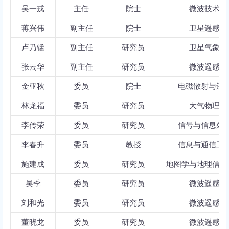
吴一戎
主任
院士
微波技术
蒋兴伟
副主任
院士
卫星遥感
卢乃锰
副主任
研究员
卫星气象
张云华
副主任
研究员
微波遥感
金亚秋
委员
院士
电磁散射与遥
林龙福
委员
研究员
大气物理
李传荣
委员
研究员
信号与信息处
李春升
委员
教授
信息与通信工
施建成
委员
研究员
地图学与地理信息
吴
季
委员
研究员
微波遥感
刘和光
委员
研究员
微波遥感
董晓龙
委员
研究员
微波遥感