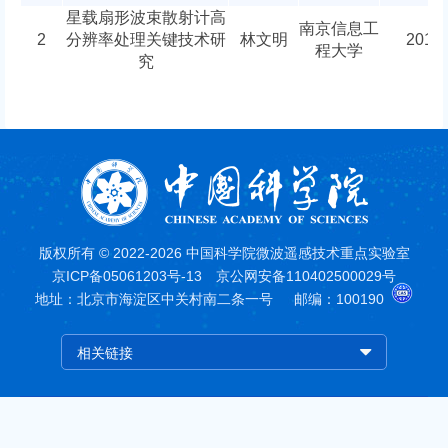
星载扇形波束散射计高
南京信息工
2
分辨率处理关键技术研
林文明
2019-
程大学
究
版权所有 © 2022-2026 中国科学院微波遥感技术重点实验室
京ICP备05061203号-13
京公网安备110402500029号
地址：北京市海淀区中关村南二条一号
邮编：100190
相关链接