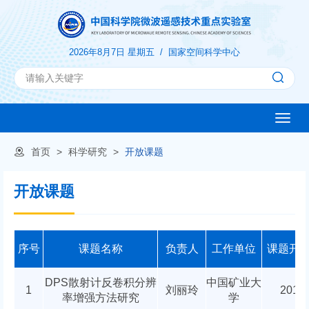
2026年8月7日 星期五 /
国家空间科学中心
Toggle
naviga
首页
>
科学研究
>
开放课题
开放课题
序号
课题名称
负责人
工作单位
课题开
DPS散射计反卷积分辨
中国矿业大
1
刘丽玲
2018-
率增强方法研究
学